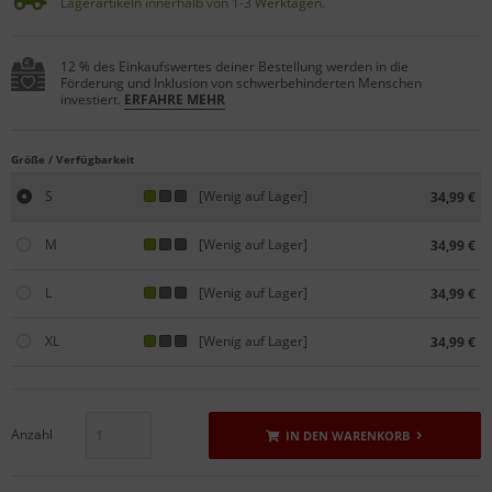
Lagerartikeln innerhalb von 1-3 Werktagen.
12 % des Einkaufswertes deiner Bestellung werden in die
Förderung und Inklusion von schwerbehinderten Menschen
investiert.
ERFAHRE MEHR
Größe / Verfügbarkeit
S
[Wenig auf Lager]
34,99 €
M
[Wenig auf Lager]
34,99 €
L
[Wenig auf Lager]
34,99 €
XL
[Wenig auf Lager]
34,99 €
Anzahl
IN DEN WARENKORB