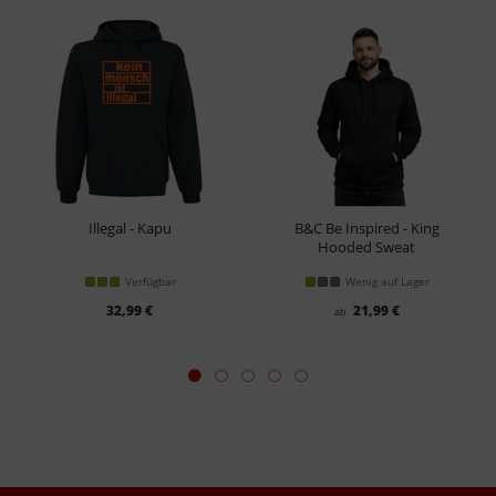
Illegal - Kapu
B&C Be Inspired - King
Hooded Sweat
Kapu
Verfügbar
Wenig auf Lager
32,99 €
21,99 €
ab