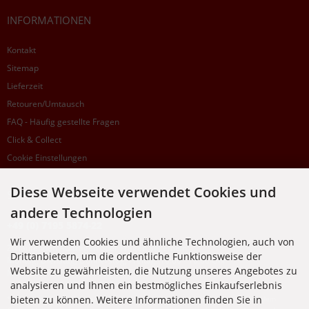
INFORMATIONEN
Kontakt
Sitemap
Lieferzeit
Retouren/Umtausch
FAQ - Häufig gestellte Fragen
Click & Collect
Cookie Einstellungen
Diese Webseite verwendet Cookies und
SUPPORTHOTLINE
andere Technologien
+49 (0) 7195 5874-22
Wir verwenden Cookies und ähnliche Technologien, auch von
Zu laufenden Aufträgen oder Fragen allgemein:
Drittanbietern, um die ordentliche Funktionsweise der
Montag, Dienstag, Donnerstag, Freitag: 10:00 - 16:00 Uhr
Website zu gewährleisten, die Nutzung unseres Angebotes zu
Mittwoch: 10:00 - 18:00 Uhr
analysieren und Ihnen ein bestmögliches Einkaufserlebnis
bieten zu können. Weitere Informationen finden Sie in
* Kosten: normaler Ortstarif DE, mit Flatratevertrag natürlich kostenlos. Aus dem