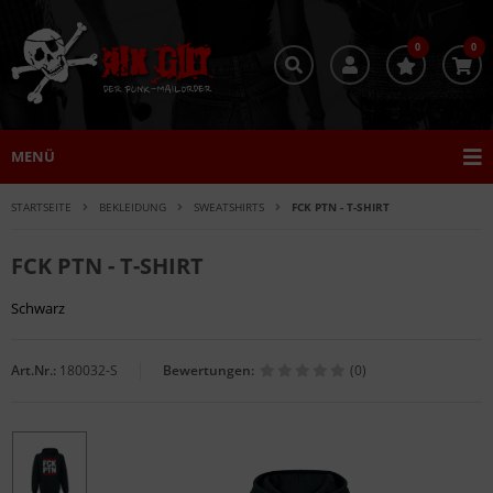
0
0
MENÜ
STARTSEITE
BEKLEIDUNG
SWEATSHIRTS
FCK PTN - T-SHIRT
FCK PTN - T-SHIRT
Schwarz
Art.Nr.:
180032-S
Bewertungen:
(0)