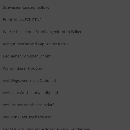
Schwarzer Kapuzenpullover
Frontdruck „FCK PTN"
Weißer Used-Look-Schriftzug mit roten Balken
Kängurutasche und Kapuze mit Kordel
Bequemer, robuster Schnitt
Warum dieser Hoodie?
weil Wegsehen keine Option ist
weil klare Worte notwendig sind
weil Protest sichtbar sein darf
weil Punk Haltung bedeutet
Der FCK PTN Kapuzenpullover ist kein Trendartikel.