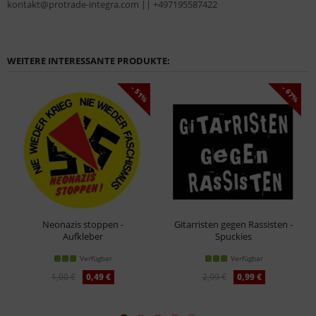
kontakt@protrade-integra.com || +497195587422
WEITERE INTERESSANTE PRODUKTE:
- 51%
- 67%
Neonazis stoppen -
Gitarristen gegen Rassisten -
Aufkleber
Spuckies
Verfügbar
Verfügbar
1,00 €
0,49 €
2,99 €
0,99 €