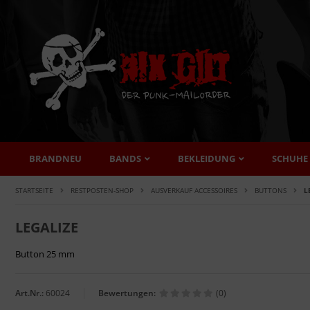
BRANDNEU
BANDS
BEKLEIDUNG
SCHUHE
STARTSEITE
RESTPOSTEN-SHOP
AUSVERKAUF ACCESSOIRES
BUTTONS
L
LEGALIZE
Button 25 mm
Art.Nr.:
60024
Bewertungen:
(0)