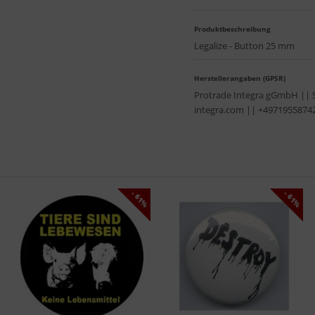
Produktbeschreibung
Legalize - Button 25 mm
Herstellerangaben (GPSR)
Protrade Integra gGmbH || 
integra.com || +4971955874
- 61%
- 61%