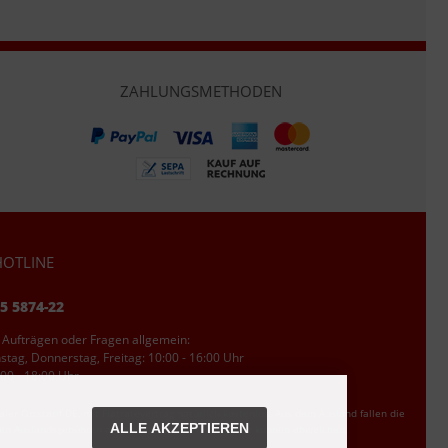
ZAHLUNGSMETHODEN
OTLINE
95 5874-22
 Aufträgen oder Fragen allgemein:
tag, Donnerstag, Freitag: 10:00 - 16:00 Uhr
00 - 18:00 Uhr
ler Ortstarif DE, mit Flatratevertrag natürlich kostenlos. Aus dem Ausland fallen die
ALLE AKZEPTIEREN
den Auslandsgebühren an. Anrufe aus dem Handynetz können abweichen.