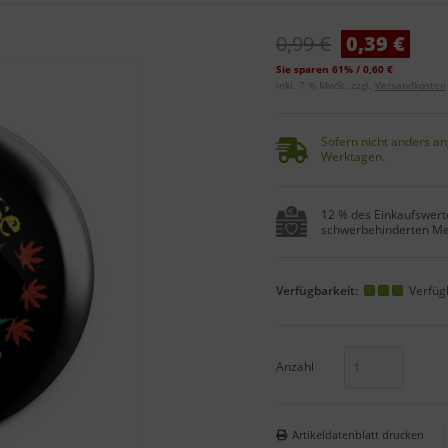
0,99 €
0,39 €
Sie sparen 61% / 0,60 €
inkl. 7 % MwSt. zzgl.
Versandkosten
Sofern nicht anders an
Werktagen.
12 % des Einkaufswerte
schwerbehinderten Me
Verfügbarkeit:
Verfüg
Anzahl
Artikeldatenblatt drucken