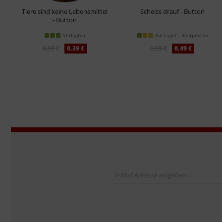
Tiere sind keine Lebensmittel
Scheiss drauf - Button
- Button
Verfügbar
Auf Lager - Restposten
0,99 €
0,39 €
0,99 €
0,49 €