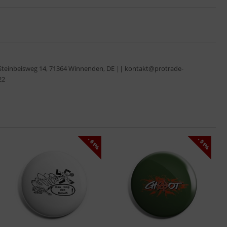
Steinbeisweg 14, 71364 Winnenden, DE || kontakt@protrade-
22
- 61%
- 51%