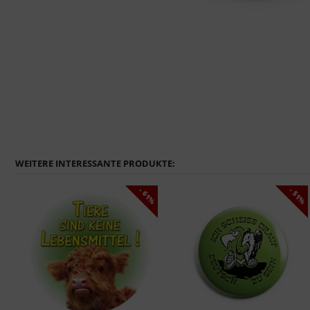
WEITERE INTERESSANTE PRODUKTE:
1%
- 61%
- 51%