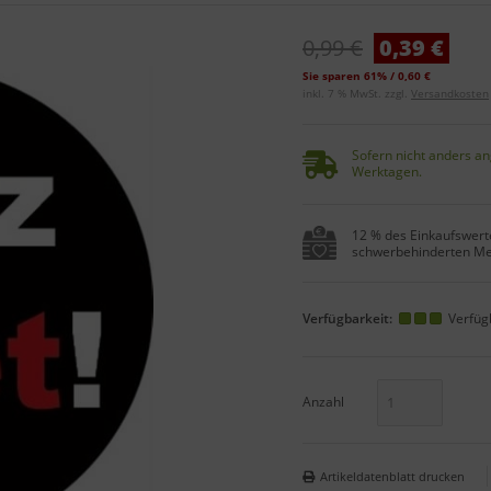
0,99 €
0,39 €
Sie sparen 61% / 0,60 €
inkl. 7 % MwSt. zzgl.
Versandkosten
Sofern nicht anders an
Werktagen.
12 % des Einkaufswerte
schwerbehinderten Me
Verfügbarkeit:
Verfüg
Anzahl
Artikeldatenblatt drucken