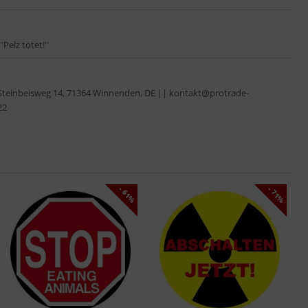
Pelz tötet!"
Steinbeisweg 14, 71364 Winnenden, DE || kontakt@protrade-
22
- 61%
- 71%