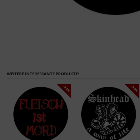
WEITERE INTERESSANTE PRODUKTE:
1%
- 51%
- 51%