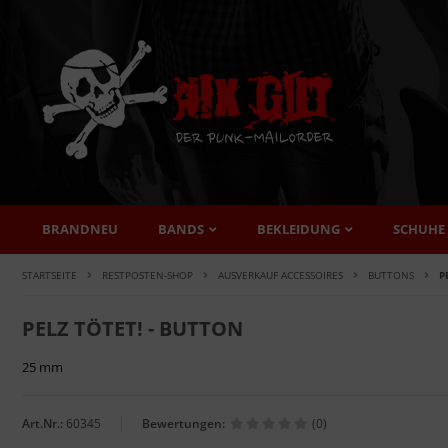
BRANDNEU
BANDS
BEKLEIDUNG
SCHUHE
STARTSEITE
RESTPOSTEN-SHOP
AUSVERKAUF ACCESSOIRES
BUTTONS
P
PELZ TÖTET! - BUTTON
25 mm
Art.Nr.:
60345
Bewertungen:
(0)