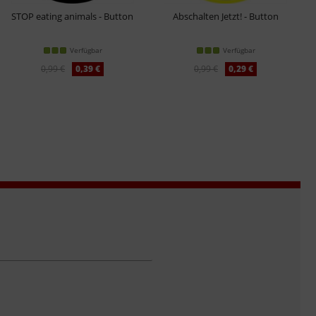
STOP eating animals - Button
Abschalten Jetzt! - Button
Verfügbar
Verfügbar
0,99 €
0,39 €
0,99 €
0,29 €