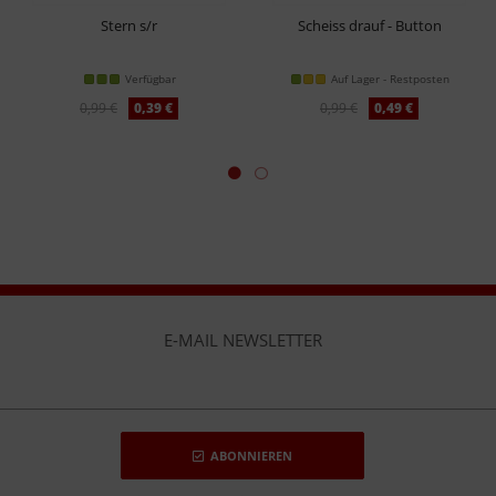
Stern s/r
Scheiss drauf - Button
Verfügbar
Auf Lager - Restposten
0,99 €
0,39 €
0,99 €
0,49 €
E-MAIL NEWSLETTER
ABONNIEREN