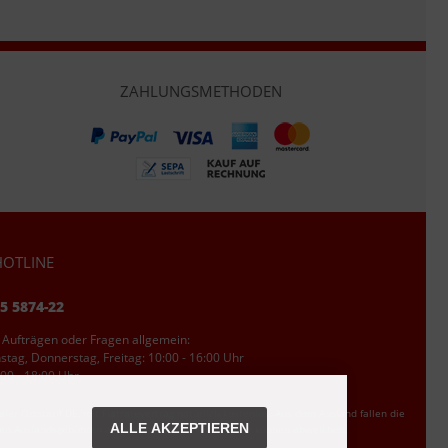
ZAHLUNGSMETHODEN
OTLINE
95 5874-22
 Aufträgen oder Fragen allgemein:
tag, Donnerstag, Freitag: 10:00 - 16:00 Uhr
00 - 18:00 Uhr
ler Ortstarif DE, mit Flatratevertrag natürlich kostenlos. Aus dem Ausland fallen die
ALLE AKZEPTIEREN
den Auslandsgebühren an. Anrufe aus dem Handynetz können abweichen.