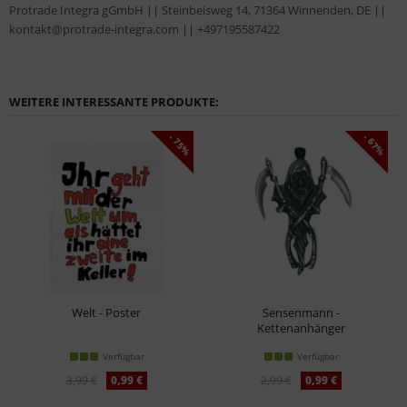
Protrade Integra gGmbH || Steinbeisweg 14, 71364 Winnenden, DE ||
kontakt@protrade-integra.com || +497195587422
WEITERE INTERESSANTE PRODUKTE:
- 75%
- 67%
Welt - Poster
Sensenmann -
Kettenanhänger
Verfügbar
Verfügbar
3,99 €
0,99 €
2,99 €
0,99 €