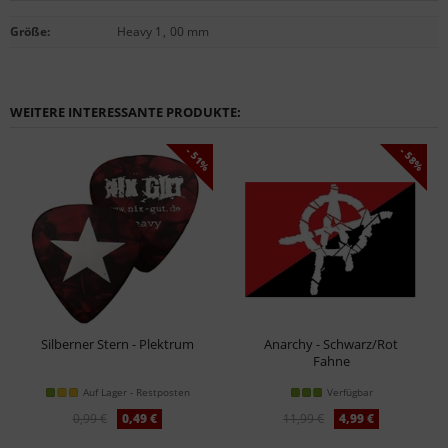
Größe
:
Heavy 1
,
00 mm
WEITERE INTERESSANTE PRODUKTE:
- 51%
- 58%
Silberner Stern - Plektrum
Anarchy - Schwarz/Rot
Fahne
Auf Lager - Restposten
Verfügbar
0,99 €
0,49 €
11,99 €
4,99 €