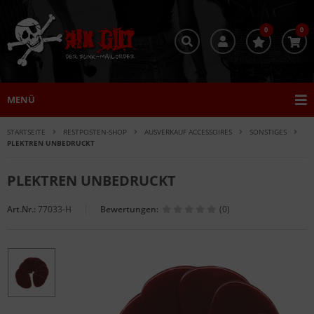
0
0
MENÜ
STARTSEITE
RESTPOSTEN-SHOP
AUSVERKAUF ACCESSOIRES
SONSTIGES
PLEKTREN UNBEDRUCKT
PLEKTREN UNBEDRUCKT
Art.Nr.:
77033-H
Bewertungen:
(0)