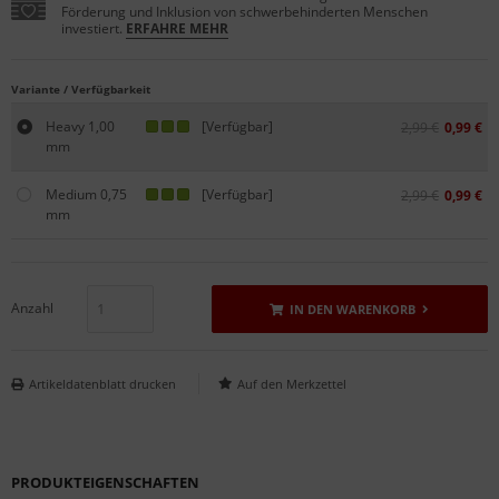
Förderung und Inklusion von schwerbehinderten Menschen
investiert.
ERFAHRE MEHR
Variante / Verfügbarkeit
Heavy 1,00
[Verfügbar]
2,99 €
0,99 €
mm
Medium 0,75
[Verfügbar]
2,99 €
0,99 €
mm
Anzahl
IN DEN WARENKORB
Artikeldatenblatt drucken
PRODUKTEIGENSCHAFTEN