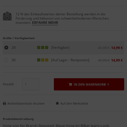
12 % des Einkaufswertes deiner Bestellung werden in die
Förderung und Inklusion von schwerbehinderten Menschen
investiert.
ERFAHRE MEHR
Größe / Verfügbarkeit
28
[Verfügbar]
41,99 €
14,99 €
30
[Auf Lager - Restposten]
41,99 €
14,99 €
Anzahl
IN DEN WARENKORB
Artikeldatenblatt drucken
Produktbeschreibung
Hose von No Brands Required. Blaue Hose im Bilker Jeans-Look.