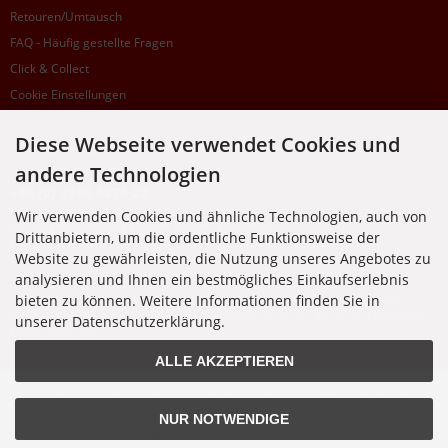
Retouren/Umtausch
FAQ - Häufig gestellte Fragen
Click & Collect
Cookie Einstellungen
Diese Webseite verwendet Cookies und
SUPPORTHOTLINE
andere Technologien
+49 (0) 7195 5874-22
Wir verwenden Cookies und ähnliche Technologien, auch von
Zu laufenden Aufträgen oder Fragen allgemein:
Drittanbietern, um die ordentliche Funktionsweise der
Montag, Dienstag, Donnerstag, Freitag: 10:00 - 16:00 Uhr
Website zu gewährleisten, die Nutzung unseres Angebotes zu
Mittwoch: 10:00 - 18:00 Uhr
analysieren und Ihnen ein bestmögliches Einkaufserlebnis
bieten zu können. Weitere Informationen finden Sie in
* Kosten: normaler Ortstarif DE, mit Flatratevertrag natürlich kostenlos. Aus dem
Ausland fallen die jeweils geltenden Auslandsgebühren an. Anrufe aus dem Handynetz
unserer Datenschutzerklärung.
können abweichen.
ALLE AKZEPTIEREN
Alle Preise inkl. gesetzl. MwSt. zzgl.
Versandkosten
. Die durchgestrichenen Preise
entsprechen dem bisherigen Preis bei Nixgut Onlineshop
NUR NOTWENDIGE
© 2026 Nixgut Onlineshop • Alle Rechte vorbehalten