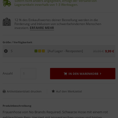
Sofern nicht anders angegeben, erfolgt der Versand von
Lagerartikeln innerhalb von 1-3 Werktagen.
12 % des Einkaufswertes deiner Bestellung werden in die
Förderung und Inklusion von schwerbehinderten Menschen
investiert.
ERFAHRE MEHR
Größe / Verfügbarkeit
S
[Auf Lager - Restposten]
39,99 €
9,99 €
Anzahl
IN DEN WARENKORB
Artikeldatenblatt drucken
Produktbeschreibung
Frauenhose von No Brands Required. Schwarze Hose mit einem rot
gebleachtem Bein. Verziert mit Hosentaschen vorne und hinten.