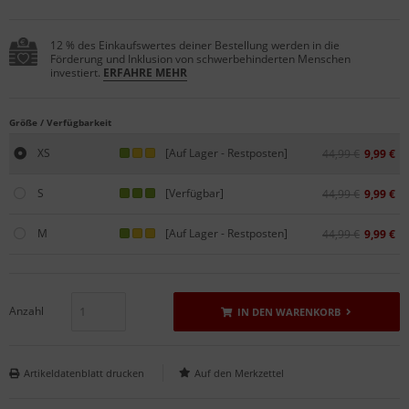
12 % des Einkaufswertes deiner Bestellung werden in die
Förderung und Inklusion von schwerbehinderten Menschen
investiert.
ERFAHRE MEHR
Größe / Verfügbarkeit
XS
[Auf Lager - Restposten]
44,99 €
9,99 €
S
[Verfügbar]
44,99 €
9,99 €
M
[Auf Lager - Restposten]
44,99 €
9,99 €
Anzahl
IN DEN WARENKORB
Artikeldatenblatt drucken