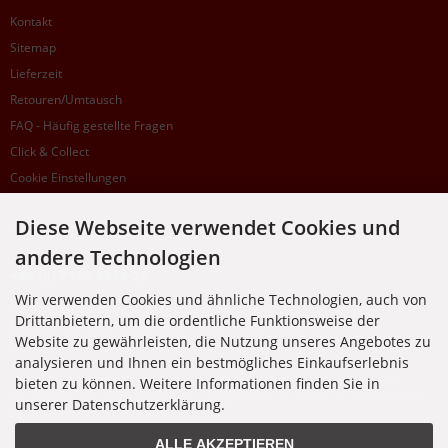
Kontakt
Sitemap
Lieferzeit
Retouren/Umtausch
FAQ - Häufig gestellte Fragen
Click & Collect
Cookie Einstellungen
Diese Webseite verwendet Cookies und
SUPPORTHOTLINE
andere Technologien
+49 (0) 7195 5874-22
Wir verwenden Cookies und ähnliche Technologien, auch von
Zu laufenden Aufträgen oder Fragen allgemein:
Drittanbietern, um die ordentliche Funktionsweise der
Montag, Dienstag, Donnerstag, Freitag: 10:00 - 16:00 Uhr
Website zu gewährleisten, die Nutzung unseres Angebotes zu
Mittwoch: 10:00 - 18:00 Uhr
analysieren und Ihnen ein bestmögliches Einkaufserlebnis
bieten zu können. Weitere Informationen finden Sie in
* Kosten: normaler Ortstarif DE, mit Flatratevertrag natürlich kostenlos. Aus dem
Ausland fallen die jeweils geltenden Auslandsgebühren an. Anrufe aus dem Handynetz
unserer Datenschutzerklärung.
können abweichen.
ALLE AKZEPTIEREN