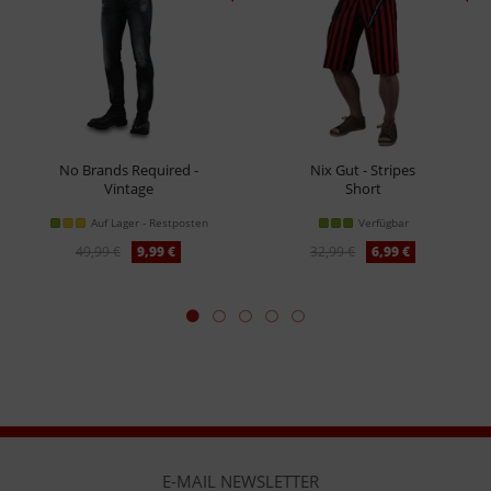
No Brands Required -
Nix Gut - Stripes
Vintage
Short
Hose
Auf Lager - Restposten
Verfügbar
49,99 €
9,99 €
32,99 €
6,99 €
E-MAIL NEWSLETTER