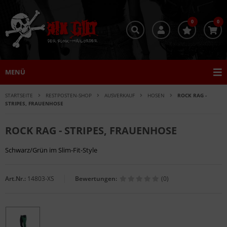
0
0
MENÜ
STARTSEITE
RESTPOSTEN-SHOP
AUSVERKAUF
HOSEN
ROCK RAG -
STRIPES, FRAUENHOSE
ROCK RAG - STRIPES, FRAUENHOSE
Schwarz/Grün im Slim-Fit-Style
Art.Nr.:
14803-XS
Bewertungen:
(0)