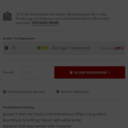
12 % des Einkaufswertes deiner Bestellung werden in die
Förderung und Inklusion von schwerbehinderten Menschen
investiert.
ERFAHRE MEHR
Größe / Verfügbarkeit
XS
[Auf Lager - Restposten]
13,99 €
4,99 €
Anzahl
IN DEN WARENKORB
Artikeldatenblatt drucken
Produktbeschreibung
graues T-Shirt mit Used Look/Wahsed-out-Effekt mit großem
Brustdruck Schriftzug "Good night white pride"
Material: 55% Baumwolle/ 45% Polyester