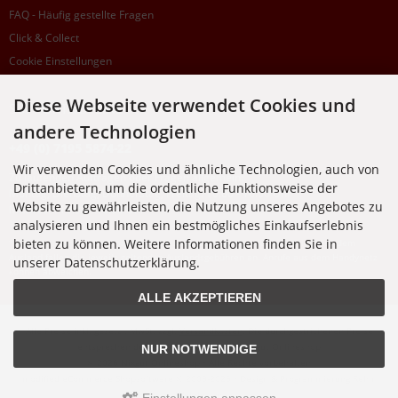
FAQ - Häufig gestellte Fragen
Click & Collect
Cookie Einstellungen
Diese Webseite verwendet Cookies und
SUPPORTHOTLINE
andere Technologien
+49 (0) 7195 5874-22
Wir verwenden Cookies und ähnliche Technologien, auch von
Zu laufenden Aufträgen oder Fragen allgemein:
Drittanbietern, um die ordentliche Funktionsweise der
Montag, Dienstag, Donnerstag, Freitag: 10:00 - 16:00 Uhr
Website zu gewährleisten, die Nutzung unseres Angebotes zu
Mittwoch: 10:00 - 18:00 Uhr
analysieren und Ihnen ein bestmögliches Einkaufserlebnis
bieten zu können. Weitere Informationen finden Sie in
* Kosten: normaler Ortstarif DE, mit Flatratevertrag natürlich kostenlos. Aus dem
Ausland fallen die jeweils geltenden Auslandsgebühren an. Anrufe aus dem Handynetz
unserer Datenschutzerklärung.
können abweichen.
ALLE AKZEPTIEREN
Alle Preise inkl. gesetzl. MwSt. zzgl.
Versandkosten
. Die durchgestrichenen Preise
entsprechen dem bisherigen Preis bei Nixgut Onlineshop
NUR NOTWENDIGE
© 2026 Nixgut Onlineshop • Alle Rechte vorbehalten
modified eCommerce Shopsoftware © 2009-2026 • Design & Programmierung Rehm
Webdesign