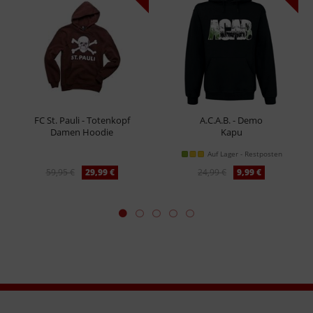
FC St. Pauli - Totenkopf
A.C.A.B. - Demo
Damen Hoodie
Kapu
Auf Lager - Restposten
59,95 €
29,99 €
24,99 €
9,99 €