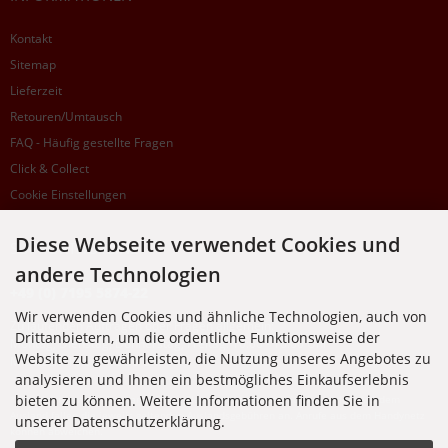
Kontakt
Sitemap
Lieferzeit
Retouren/Umtausch
FAQ - Häufig gestellte Fragen
Click & Collect
Cookie Einstellungen
Diese Webseite verwendet Cookies und
SUPPORTHOTLINE
andere Technologien
+49 (0) 7195 5874-22
Wir verwenden Cookies und ähnliche Technologien, auch von
Zu laufenden Aufträgen oder Fragen allgemein:
Drittanbietern, um die ordentliche Funktionsweise der
Montag, Dienstag, Donnerstag, Freitag: 10:00 - 16:00 Uhr
Website zu gewährleisten, die Nutzung unseres Angebotes zu
Mittwoch: 10:00 - 18:00 Uhr
analysieren und Ihnen ein bestmögliches Einkaufserlebnis
bieten zu können. Weitere Informationen finden Sie in
* Kosten: normaler Ortstarif DE, mit Flatratevertrag natürlich kostenlos. Aus dem
Ausland fallen die jeweils geltenden Auslandsgebühren an. Anrufe aus dem Handynetz
unserer Datenschutzerklärung.
können abweichen.