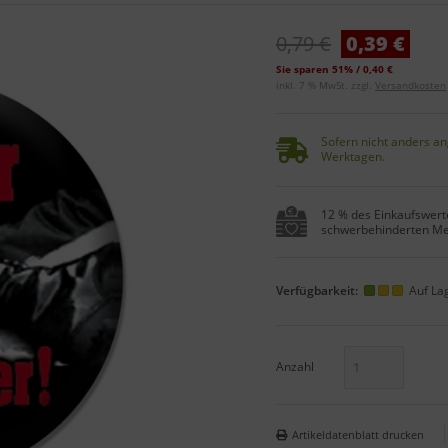
0,79 €
0,39 €
Sie sparen 51% / 0,40 €
inkl. 7 % MwSt. zzgl.
Versandkosten
Sofern nicht anders an
Werktagen.
12 % des Einkaufswerte
schwerbehinderten Me
Verfügbarkeit:
Auf La
Anzahl
Artikeldatenblatt drucken