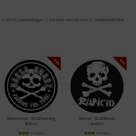
r. 2, 66793, Saarwellingen || info@kb-records.com || +4968389865806
- 61%
- 61%
Rasta Knast - Skull/Varning
Rancid - Skull/Bones
Button
Button
Verfügbar
Verfügbar