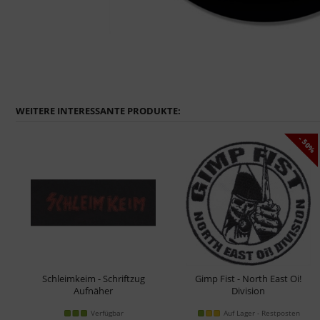
WEITERE INTERESSANTE PRODUKTE:
1%
- 50%
Schleimkeim - Schriftzug
Gimp Fist - North East Oi!
Aufnäher
Division
Aufnäher
Verfügbar
Auf Lager - Restposten