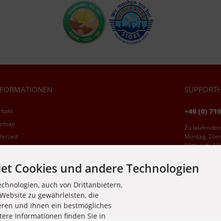
NFORMATIONEN
SUPPORTH
ntakt
+49 (0) 71
temap
Zu laufenden
ferzeit
Montag, Diens
Mittwoch: 10:
touren/Umtausch
Q - Häufig gestellte Fragen
et Cookies und andere Technologien
* Kosten: norma
jeweils gelten
ck & Collect
chnologien, auch von Drittanbietern,
okie Einstellungen
Website zu gewährleisten, die
eren und Ihnen ein bestmögliches
tere Informationen finden Sie in