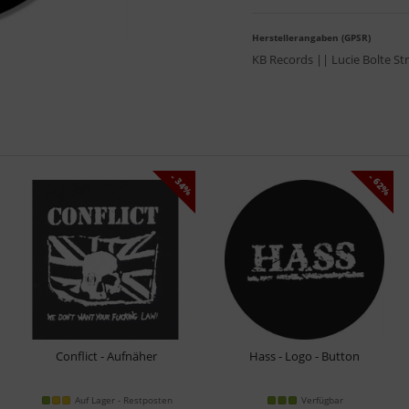
Herstellerangaben (GPSR)
KB Records || Lucie Bolte St
- 34%
- 62%
Conflict - Aufnäher
Hass - Logo - Button
Auf Lager - Restposten
Verfügbar