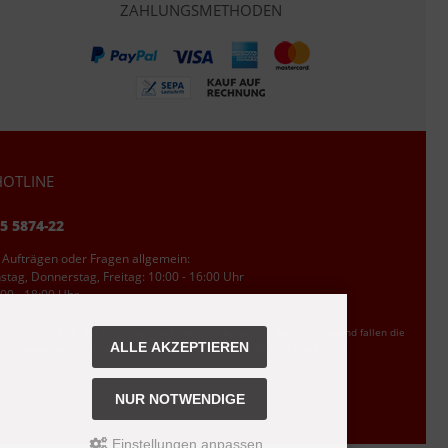
ZAHLUNGSMETHODEN
OTLINE
95 5874-22
 Aufträgen oder Fragen allgemein:
tag, Donnerstag, Freitag: 10:00 - 16:00 Uhr
00 - 18:00 Uhr
ler Ortstarif DE, mit Flatratevertrag natürlich kostenlos. Aus dem Ausland fallen die
ALLE AKZEPTIEREN
den Auslandsgebühren an. Anrufe aus dem Handynetz können abweichen.
NUR NOTWENDIGE
Einstellungen anpassen