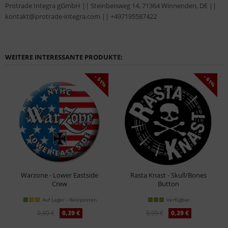
Protrade Integra gGmbH || Steinbeisweg 14, 71364 Winnenden, DE ||
kontakt@protrade-integra.com || +497195587422
WEITERE INTERESSANTE PRODUKTE:
- 51%
- 61%
Warzone - Lower Eastside
Rasta Knast - Skull/Bones
Crew
Button
Button
Auf Lager - Restposten
Verfügbar
0,80 €
0,39 €
0,99 €
0,39 €