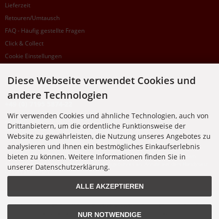
Lieferzeit
Retouren/Umtausch
FAQ - Häufig gestellte Fragen
Click & Collect
Cookie Einstellungen
Diese Webseite verwendet Cookies und
SUPPORTHOTLINE
andere Technologien
+49 (0) 7195 5874-22
Wir verwenden Cookies und ähnliche Technologien, auch von
Zu laufenden Aufträgen oder Fragen allgemein:
Drittanbietern, um die ordentliche Funktionsweise der
Montag, Dienstag, Donnerstag, Freitag: 10:00 - 16:00 Uhr
Website zu gewährleisten, die Nutzung unseres Angebotes zu
Mittwoch: 10:00 - 18:00 Uhr
analysieren und Ihnen ein bestmögliches Einkaufserlebnis
bieten zu können. Weitere Informationen finden Sie in
* Kosten: normaler Ortstarif DE, mit Flatratevertrag natürlich kostenlos. Aus dem
Ausland fallen die jeweils geltenden Auslandsgebühren an. Anrufe aus dem Handynetz
unserer Datenschutzerklärung.
können abweichen.
ALLE AKZEPTIEREN
Alle Preise inkl. gesetzl. MwSt. zzgl.
Versandkosten
. Die durchgestrichenen Preise
entsprechen dem bisherigen Preis bei Nixgut Onlineshop
NUR NOTWENDIGE