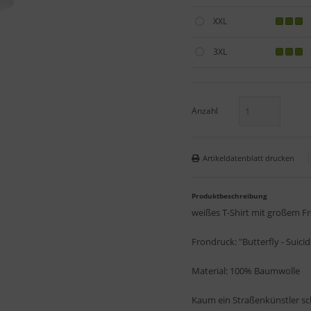
XXL
3XL
Anzahl
Artikeldatenblatt drucken
Produktbeschreibung
weißes T-Shirt mit großem F
Frondruck: "Butterfly - Suici
Material: 100% Baumwolle
Kaum ein Straßenkünstler scha