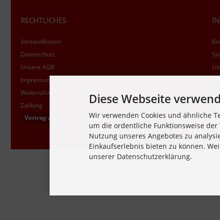
RECHTLICHES
I
Versandkosten
Ko
Datenschutz
Si
Unsere AGB
Lie
Impressum
Re
Widerrufsrecht & Widerrufsformular
FA
Diese Webseite verwend
Zahlung
Cli
Wir verwenden Cookies und ähnliche Te
Vertrag widerrufen
Co
um die ordentliche Funktionsweise der 
Nutzung unseres Angebotes zu analysi
Einkaufserlebnis bieten zu können. Wei
unserer Datenschutzerklärung.
Alle Preise inkl. gesetz