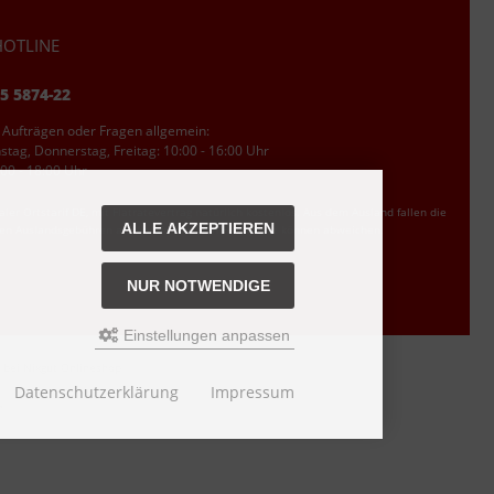
OTLINE
95 5874-22
 Aufträgen oder Fragen allgemein:
tag, Donnerstag, Freitag: 10:00 - 16:00 Uhr
00 - 18:00 Uhr
ler Ortstarif DE, mit Flatratevertrag natürlich kostenlos. Aus dem Ausland fallen die
ALLE AKZEPTIEREN
den Auslandsgebühren an. Anrufe aus dem Handynetz können abweichen.
NUR NOTWENDIGE
Einstellungen anpassen
s bei Nixgut Onlineshop
Datenschutzerklärung
Impressum
n