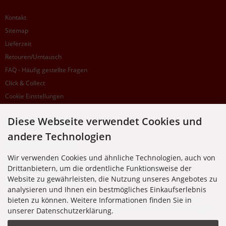
Kontakt
Sitemap
Lieferzeit
Retouren/Umtausch
FAQ - Häufig gestellte Fragen
Click & Collect
Cookie Einstellungen
Diese Webseite verwendet Cookies und
SUPPORTHOTLINE
andere Technologien
+49 (0) 7195 5874-22
Wir verwenden Cookies und ähnliche Technologien, auch von
Zu laufenden Aufträgen oder Fragen allgemein:
Drittanbietern, um die ordentliche Funktionsweise der
Montag, Dienstag, Donnerstag, Freitag: 10:00 - 16:00 Uhr
Website zu gewährleisten, die Nutzung unseres Angebotes zu
Mittwoch: 10:00 - 18:00 Uhr
analysieren und Ihnen ein bestmögliches Einkaufserlebnis
bieten zu können. Weitere Informationen finden Sie in
* Kosten: normaler Ortstarif DE, mit Flatratevertrag natürlich kostenlos. Aus dem
Ausland fallen die jeweils geltenden Auslandsgebühren an. Anrufe aus dem Handynetz
unserer Datenschutzerklärung.
können abweichen.