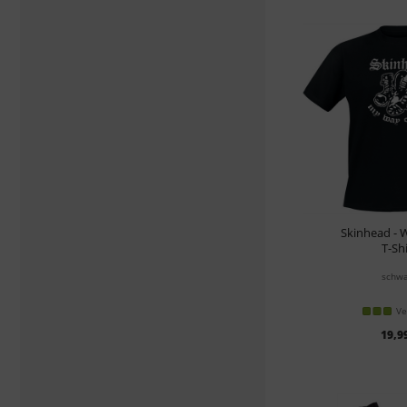
Skinhead - W
T-Shi
schwa
Ve
19,9