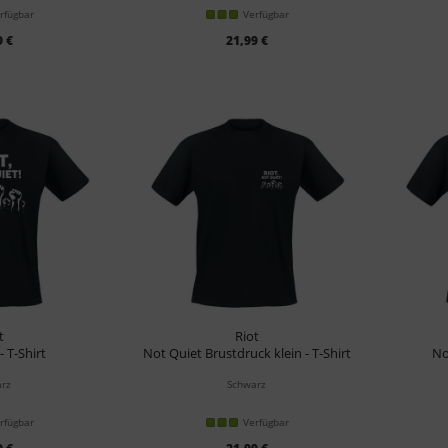
rfügbar
Verfügbar
9 €
21,99 €
t
Riot
- T-Shirt
Not Quiet Brustdruck klein - T-Shirt
No
rz
Schwarz
rfügbar
Verfügbar