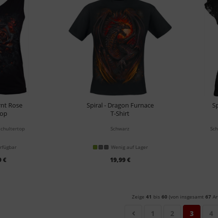
urnt Rose
Spiral - Dragon Furnace
Sp
Top
T-Shirt
schultertop
Schwarz
Sch
rfügbar
Wenig auf Lager
9 €
19,99 €
Zeige
41
bis
60
(von insgesamt
67
Ar
1
2
3
4