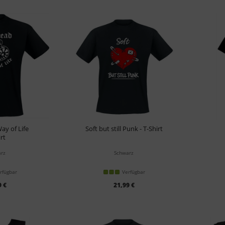
ay of Life
Soft but still Punk - T-Shirt
rt
rz
Schwarz
rfügbar
Verfügbar
9 €
21,99 €