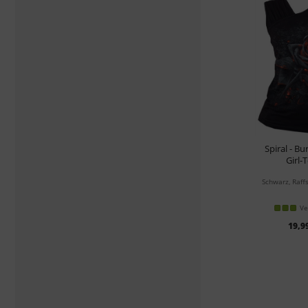
Spiral - B
Girl-
Schwarz, Raff
Ve
19,9