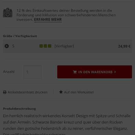
12 % des Einkaufswertes deiner Bestellung werden in die
Förderung und Inklusion von schwerbehinderten Menschen
investiert.
ERFAHRE MEHR
Größe / Verfügbarkeit
S
[Verfügbar]
24,99 €
Anzahl
IN DEN WARENKORB
Artikeldatenblatt drucken
Produktbeschreibung
Ein herrlich realistisch wirkendes Korsett Design mit Spitze und Schnalle
auf den Ärmeln. Schwarze Bänder kreuz und quer über den Rücken
runden den gotische Federstrich ab zu reiner, verführerischer Eleganz.
Das vollflächig bedruckte schwarze