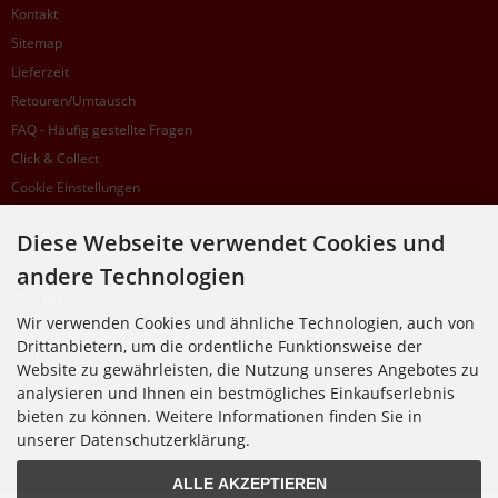
Kontakt
Sitemap
Lieferzeit
Retouren/Umtausch
FAQ - Häufig gestellte Fragen
Click & Collect
Cookie Einstellungen
Diese Webseite verwendet Cookies und
SUPPORTHOTLINE
andere Technologien
+49 (0) 7195 5874-22
Wir verwenden Cookies und ähnliche Technologien, auch von
Zu laufenden Aufträgen oder Fragen allgemein:
Drittanbietern, um die ordentliche Funktionsweise der
Montag, Dienstag, Donnerstag, Freitag: 10:00 - 16:00 Uhr
Website zu gewährleisten, die Nutzung unseres Angebotes zu
Mittwoch: 10:00 - 18:00 Uhr
analysieren und Ihnen ein bestmögliches Einkaufserlebnis
bieten zu können. Weitere Informationen finden Sie in
* Kosten: normaler Ortstarif DE, mit Flatratevertrag natürlich kostenlos. Aus dem
Ausland fallen die jeweils geltenden Auslandsgebühren an. Anrufe aus dem Handynetz
unserer Datenschutzerklärung.
können abweichen.
ALLE AKZEPTIEREN