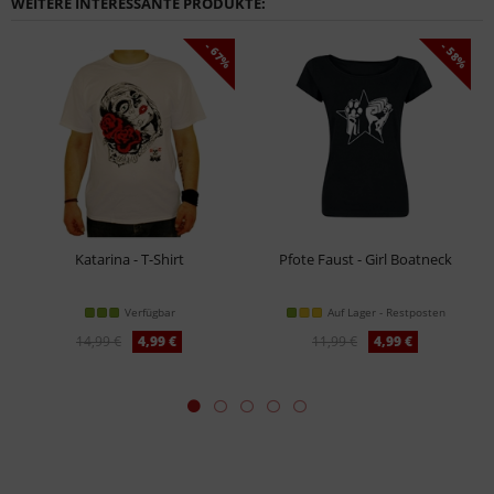
WEITERE INTERESSANTE PRODUKTE:
- 67%
- 58%
Katarina - T-Shirt
Pfote Faust - Girl Boatneck
Verfügbar
Auf Lager - Restposten
14,99 €
4,99 €
11,99 €
4,99 €