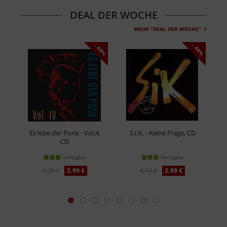
DEAL DER WOCHE
MEHR "DEAL DER WOCHE"
- 40%
- 40%
Es lebe der Punk - Vol.4,
S.I.K. - Keine Frage, CD
H
CD
Verfügbar
Verfügbar
4,99 €
2,99 €
4,99 €
2,99 €