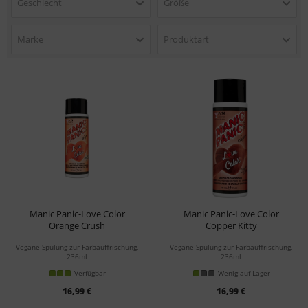
Geschlecht
Größe
Marke
Produktart
Manic Panic-Love Color
Manic Panic-Love Color
Orange Crush
Copper Kitty
Conditioner
Conditioner
Vegane Spülung zur Farbauffrischung,
Vegane Spülung zur Farbauffrischung,
236ml
236ml
Verfügbar
Wenig auf Lager
16,99 €
16,99 €