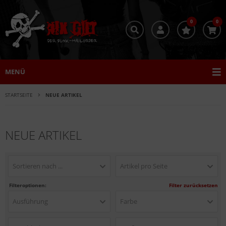
0
0
MENÜ
STARTSEITE
NEUE ARTIKEL
NEUE ARTIKEL
Sortieren nach ...
Artikel pro Seite
Filteroptionen:
Filter zurücksetzen
Ausführung
Farbe