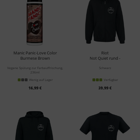
Manic Panic-Love Color
Riot
Burmese Brown
Not Quiet rund -
Conditioner
Kapuzenjacke
Vegane Spülung zur Farbauffrischung,
Schwarz
236ml
Wenig auf Lager
Verfügbar
16,99 €
39,99 €