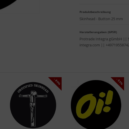
Produktbeschreibung
Skinhead - Button 25 mm
Herstellerangaben (GPSR)
Protrade Integra gGmbH || 
integra.com || +4971955874
- 61%
- 51%