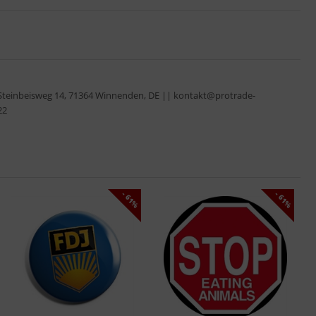
Steinbeisweg 14, 71364 Winnenden, DE || kontakt@protrade-
22
- 61%
- 61%