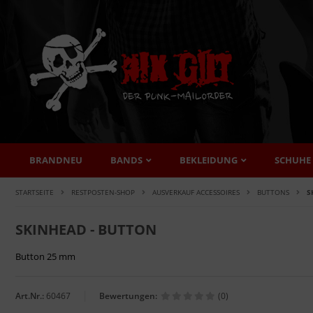
BRANDNEU
BANDS
BEKLEIDUNG
SCHUHE
STARTSEITE
RESTPOSTEN-SHOP
AUSVERKAUF ACCESSOIRES
BUTTONS
S
SKINHEAD - BUTTON
Button 25 mm
Art.Nr.:
60467
Bewertungen:
(0)