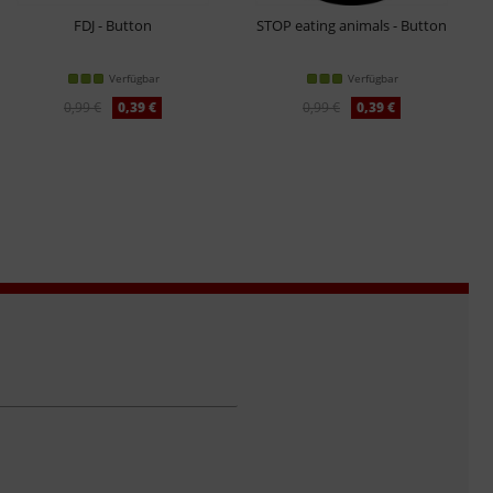
FDJ - Button
STOP eating animals - Button
Verfügbar
Verfügbar
0,99 €
0,39 €
0,99 €
0,39 €