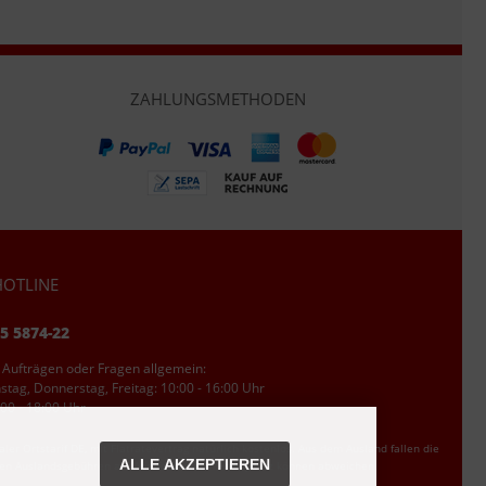
ZAHLUNGSMETHODEN
OTLINE
95 5874-22
 Aufträgen oder Fragen allgemein:
tag, Donnerstag, Freitag: 10:00 - 16:00 Uhr
00 - 18:00 Uhr
ler Ortstarif DE, mit Flatratevertrag natürlich kostenlos. Aus dem Ausland fallen die
ALLE AKZEPTIEREN
den Auslandsgebühren an. Anrufe aus dem Handynetz können abweichen.