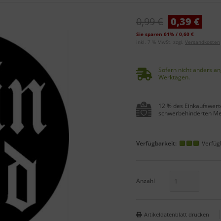
0,99 €
0,39 €
Sie sparen 61% / 0,60 €
inkl. 7 % MwSt. zzgl.
Versandkosten
Sofern nicht anders an
Werktagen.
12 % des Einkaufswerte
schwerbehinderten Me
Verfügbarkeit:
Verfüg
Anzahl
Artikeldatenblatt drucken