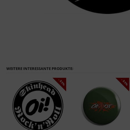
WEITERE INTERESSANTE PRODUKTE:
1%
- 51%
- 51%