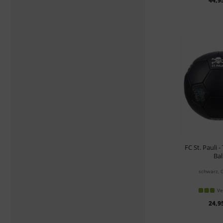
44,9
FC St. Pauli 
Bal
schwarz, 
Ve
24,9