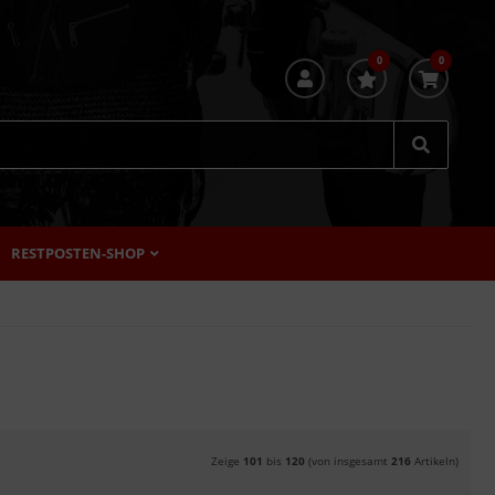
0
0
RESTPOSTEN-SHOP
Zeige
101
bis
120
(von insgesamt
216
Artikeln)