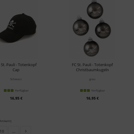
 St. Pauli - Totenkopf
FC St. Pauli - Totenkopf
Cap
Christbaumkugeln
Schwarz
grau
Verfügbar
Verfügbar
16,95 €
16,95 €
rtikeln)
10
...