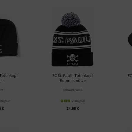
- Totenkopf
FC St. Pauli - Totenkopf
FC
ie
Bommelmütze
rz
schwarz/weiß
rfügbar
Verfügbar
5 €
24,95 €