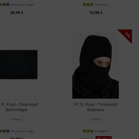
Wenig auf Lager
Verfügbar
29,95 €
12,95 €
- 33%
 St. Pauli - Totenkopf
FC St. Pauli - Totenkopf
Badvorleger
Balaclava
schwarz
Schwarz
Wenig auf Lager
Verfügbar