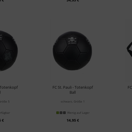
5 €
54,95 €
- Totenkopf
FC St. Pauli - Totenkopf
FC
l
Ball
Größe 5
schwarz, Größe 1
rfügbar
Wenig auf Lager
5 €
14,95 €