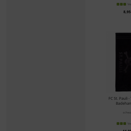
Ve
8,95
FC St. Pauli 
Badehan
schwa
Ve