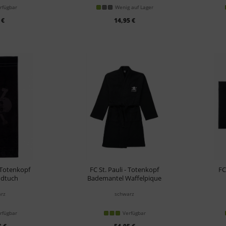
rfügbar
Wenig auf Lager
 €
14,95 €
- Totenkopf
FC St. Pauli - Totenkopf
FC
dtuch
Bademantel Waffelpique
rz
schwarz
rfügbar
Verfügbar