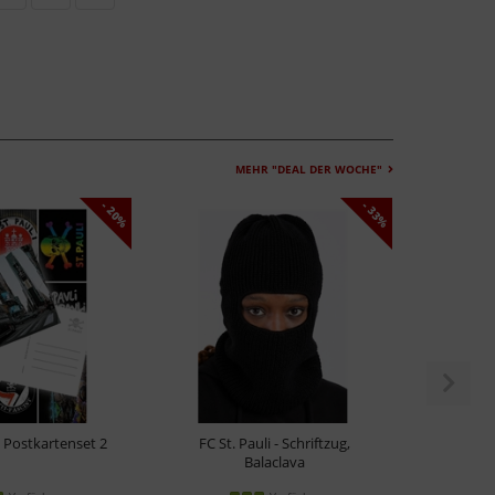
MEHR "DEAL DER WOCHE"
- 20%
- 33%
 - Postkartenset 2
FC St. Pauli - Schriftzug,
FC St.
Balaclava