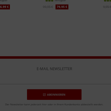
fügbar
Verfügbar
6,99 €
99,95 €
79,95 €
9,95 
E-MAIL NEWSLETTER
ABONNIEREN
Der Newsletter kann jederzeit hier oder in Ihrem Kundenkonto abbestellt werden.