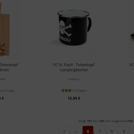
- Totenkopf
FC St. Pauli - Totenkopf
FC
tbrett
Campingbecher
holz
schwarz
 auf Lager
Verfügbar
5 €
12,95 €
Zeige
101
bis
120
(von insgesamt
216
A
...
6
7
8
9