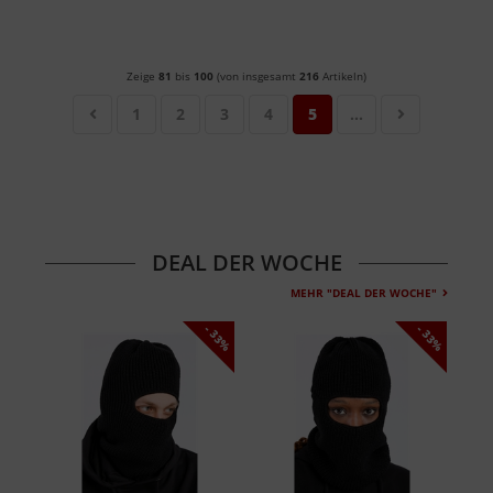
Zeige
81
bis
100
(von insgesamt
216
Artikeln)
1
2
3
4
5
...
DEAL DER WOCHE
MEHR "DEAL DER WOCHE"
- 33%
- 33%