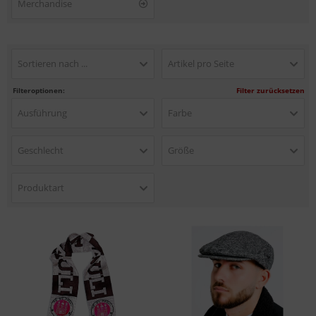
Merchandise
Sortieren nach ...
Artikel pro Seite
Filteroptionen:
Filter zurücksetzen
Ausführung
Farbe
Geschlecht
Größe
Produktart