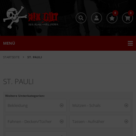
0
0
MENÜ
STARTSEITE
ST. PAULI
ST. PAULI
Weitere Unterkategorien:
Bekleidung
Mützen - Schals
Fahnen - Decken/Tücher
Tassen - Aufnäher