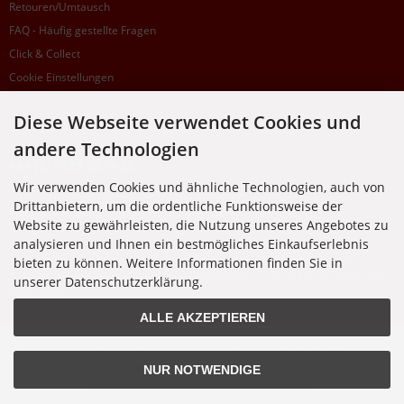
Retouren/Umtausch
FAQ - Häufig gestellte Fragen
Click & Collect
Cookie Einstellungen
Diese Webseite verwendet Cookies und
SUPPORTHOTLINE
andere Technologien
+49 (0) 7195 5874-22
Wir verwenden Cookies und ähnliche Technologien, auch von
Zu laufenden Aufträgen oder Fragen allgemein:
Drittanbietern, um die ordentliche Funktionsweise der
Montag, Dienstag, Donnerstag, Freitag: 10:00 - 16:00 Uhr
Website zu gewährleisten, die Nutzung unseres Angebotes zu
Mittwoch: 10:00 - 18:00 Uhr
analysieren und Ihnen ein bestmögliches Einkaufserlebnis
bieten zu können. Weitere Informationen finden Sie in
* Kosten: normaler Ortstarif DE, mit Flatratevertrag natürlich kostenlos. Aus dem
Ausland fallen die jeweils geltenden Auslandsgebühren an. Anrufe aus dem Handynetz
unserer Datenschutzerklärung.
können abweichen.
ALLE AKZEPTIEREN
Alle Preise inkl. gesetzl. MwSt. zzgl.
Versandkosten
. Die durchgestrichenen Preise
entsprechen dem bisherigen Preis bei Nixgut Onlineshop
NUR NOTWENDIGE
© 2026 Nixgut Onlineshop • Alle Rechte vorbehalten
modified eCommerce Shopsoftware © 2009-2026 • Design & Programmierung Rehm