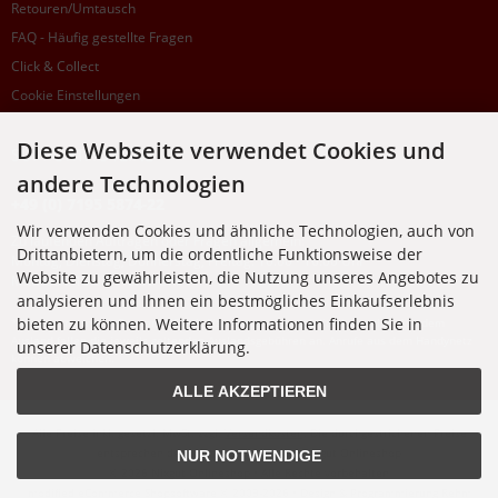
Retouren/Umtausch
FAQ - Häufig gestellte Fragen
Click & Collect
Cookie Einstellungen
Diese Webseite verwendet Cookies und
SUPPORTHOTLINE
andere Technologien
+49 (0) 7195 5874-22
Wir verwenden Cookies und ähnliche Technologien, auch von
Zu laufenden Aufträgen oder Fragen allgemein:
Drittanbietern, um die ordentliche Funktionsweise der
Montag, Dienstag, Donnerstag, Freitag: 10:00 - 16:00 Uhr
Website zu gewährleisten, die Nutzung unseres Angebotes zu
Mittwoch: 10:00 - 18:00 Uhr
analysieren und Ihnen ein bestmögliches Einkaufserlebnis
bieten zu können. Weitere Informationen finden Sie in
* Kosten: normaler Ortstarif DE, mit Flatratevertrag natürlich kostenlos. Aus dem
Ausland fallen die jeweils geltenden Auslandsgebühren an. Anrufe aus dem Handynetz
unserer Datenschutzerklärung.
können abweichen.
ALLE AKZEPTIEREN
Alle Preise inkl. gesetzl. MwSt. zzgl.
Versandkosten
. Die durchgestrichenen Preise
entsprechen dem bisherigen Preis bei Nixgut Onlineshop
NUR NOTWENDIGE
© 2026 Nixgut Onlineshop • Alle Rechte vorbehalten
modified eCommerce Shopsoftware © 2009-2026 • Design & Programmierung Rehm