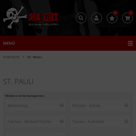
0
0
MENÜ
STARTSEITE
ST. PAULI
ST. PAULI
Weitere Unterkategorien:
Bekleidung
Mützen - Schals
Fahnen - Decken/Tücher
Tassen - Aufnäher