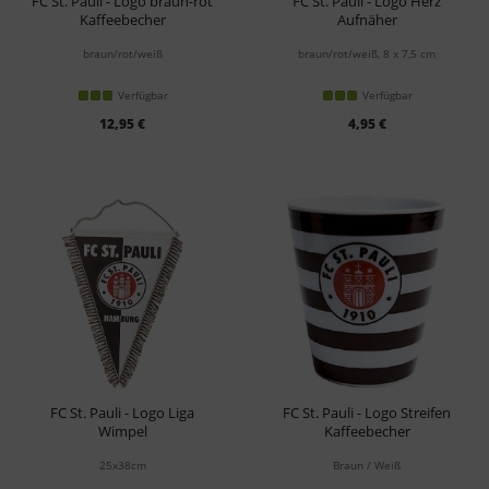
FC St. Pauli - Logo braun-rot
FC St. Pauli - Logo Herz
Kaffeebecher
Aufnäher
braun/rot/weiß
braun/rot/weiß, 8 x 7,5 cm
Verfügbar
Verfügbar
12,95 €
4,95 €
FC St. Pauli - Logo Liga
FC St. Pauli - Logo Streifen
Wimpel
Kaffeebecher
25x38cm
Braun / Weiß