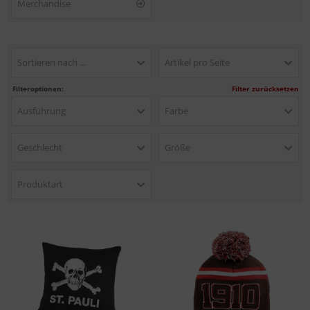
Merchandise
Sortieren nach ...
Artikel pro Seite
Filteroptionen:
Filter zurücksetzen
Ausführung
Farbe
Geschlecht
Größe
Produktart