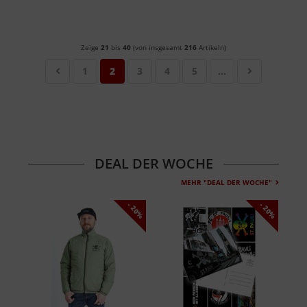
Zeige
21
bis
40
(von insgesamt
216
Artikeln)
1
2
3
4
5
...
DEAL DER WOCHE
MEHR "DEAL DER WOCHE"
- 20%
- 20%